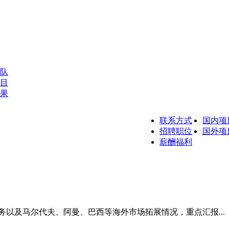
队
目
果
联系方式
国内项
招聘职位
国外项
薪酬福利
务以及马尔代夫、阿曼、巴西等海外市场拓展情况，重点汇报...